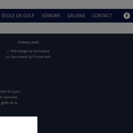
ÉCOLE DE GOLF
SÉNIORS
GALERIE
CONTACT
FORMULAIRE
> Télécharger le formulaire
ou document qu'il vous faut
utes de Lyon.
du lyonnais.
 golfs de la