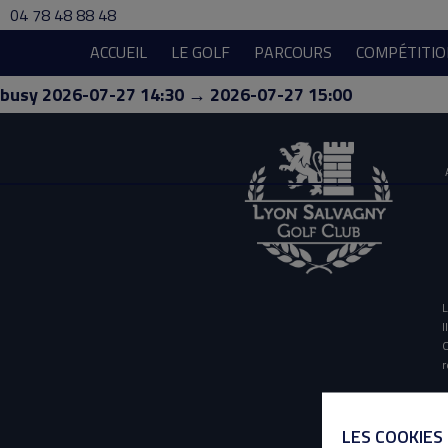
04 78 48 88 48
ACCUEIL
LE GOLF
PARCOURS
COMPÉTITIO
busy 2026-07-27 14:30 → 2026-07-27 15:00
L
I
O
r
LES COOKIES