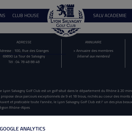
NS
CLUB HOUSE
SALV ACADEMIE
ADRESSE
ANNUAIRE
Adresse : 100, Rue des Granges
> Annuaire des membres
69890 La Tour de Salvagny
(réservé aux membres)
Tél : 04 78 48 88 48
e Lyon Salvagny Golf Club est un golf situé dans le département du Rhône à 20 min
l propose deux parcours exceptionnels de 9 et 18 trous, nichés au coeur des monts 
uvert et praticable toute l'année, le Lyon Salvagny Golf Club est l' un des plus beaux
égion Rhône-Alpes
Mentions Légales
Politique De Confidentialité
 GOOGLE ANALYTICS