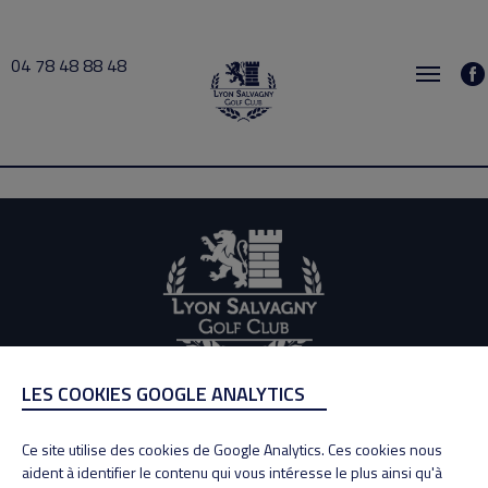
04 78 48 88 48
busy 2026-07-28 08:00 → 2026-07-28 08:30
LES COOKIES GOOGLE ANALYTICS
ADRESSE
Adresse : 100, Rue des Granges
Ce site utilise des cookies de Google Analytics. Ces cookies nous
69890 La Tour de Salvagny
aident à identifier le contenu qui vous intéresse le plus ainsi qu'à
Tél : 04 78 48 88 48