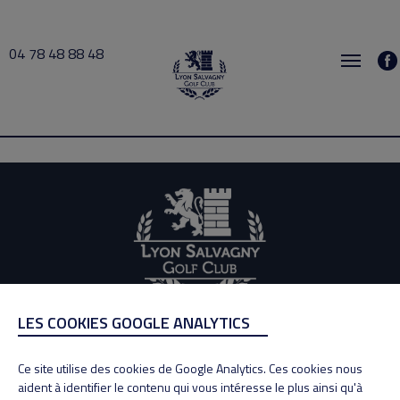
04 78 48 88 48
busy 2026-07-29 18:30 → 2026-07-29 19:00
LES COOKIES GOOGLE ANALYTICS
ADRESSE
Adresse : 100, Rue des Granges
Ce site utilise des cookies de Google Analytics. Ces cookies nous
69890 La Tour de Salvagny
aident à identifier le contenu qui vous intéresse le plus ainsi qu'à
Tél : 04 78 48 88 48