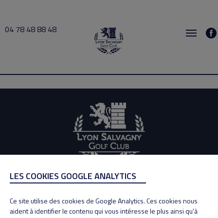
04 78 48 88 48
busy 2026-07-30 10:00 → 2026-07-30 10:30
LES COOKIES GOOGLE ANALYTICS
ADRESSE
Adresse : 100, Rue des Granges
Ce site utilise des cookies de Google Analytics. Ces cookies nous
69890 La Tour de Salvagny
aident à identifier le contenu qui vous intéresse le plus ainsi qu'à
Tél : 04 78 48 88 48