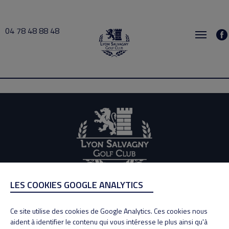
04 78 48 88 48
busy 2026-07-30 12:30 → 2026-07-30 13:00
LES COOKIES GOOGLE ANALYTICS
ADRESSE
Adresse : 100, Rue des Granges
Ce site utilise des cookies de Google Analytics. Ces cookies nous
69890 La Tour de Salvagny
aident à identifier le contenu qui vous intéresse le plus ainsi qu'à
Tél : 04 78 48 88 48