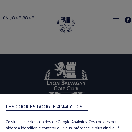
04 78 48 88 48
busy 2026-07-30 18:00 → 2026-07-30 18:30
LES COOKIES GOOGLE ANALYTICS
ADRESSE
Adresse : 100, Rue des Granges
Ce site utilise des cookies de Google Analytics. Ces cookies nous
69890 La Tour de Salvagny
aident à identifier le contenu qui vous intéresse le plus ainsi qu'à
Tél : 04 78 48 88 48