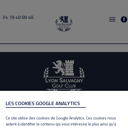
04 78 48 88 48
busy 2026-07-30 21:00 → 2026-07-30 21:30
LES COOKIES GOOGLE ANALYTICS
ADRESSE
Adresse : 100, Rue des Granges
Ce site utilise des cookies de Google Analytics. Ces cookies nous
69890 La Tour de Salvagny
aident à identifier le contenu qui vous intéresse le plus ainsi qu'à
Tél : 04 78 48 88 48