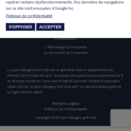
repérer certains dysfonctionnements. Vos données de navigations
sur ce site sont envoyées à Google Inc.
ANNUAIRE
Politique de confidentialité
> Annuaire des membres
(réservé aux membres)
S'OPPOSER
ACCEPTER
FORMULAIRE
> Télécharger le formulaire
ou document qu'il vous faut
Le Lyon Salvagny Golf Club est un golf situé dans le département du
Rhône à 20 minutes de Lyon. Il propose deux parcours exceptionnels de 9
et 18 trous, nichés au coeur des monts du lyonnais. Ouvert et praticable
toute l'année, le Lyon Salvagny Golf Club est l' un des plus beaux golfs de
la région Rhône-Alpes
Mentions Légales
Politique De Confidentialité
Copyright 2020 Lyon Salvagny golf club