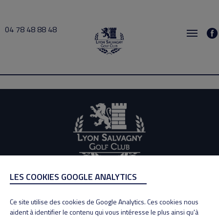
04 78 48 88 48
busy 2026-07-31 11:30 → 2026-07-31 12:00
LES COOKIES GOOGLE ANALYTICS
ADRESSE
Adresse : 100, Rue des Granges
Ce site utilise des cookies de Google Analytics. Ces cookies nous
69890 La Tour de Salvagny
aident à identifier le contenu qui vous intéresse le plus ainsi qu'à
Tél : 04 78 48 88 48