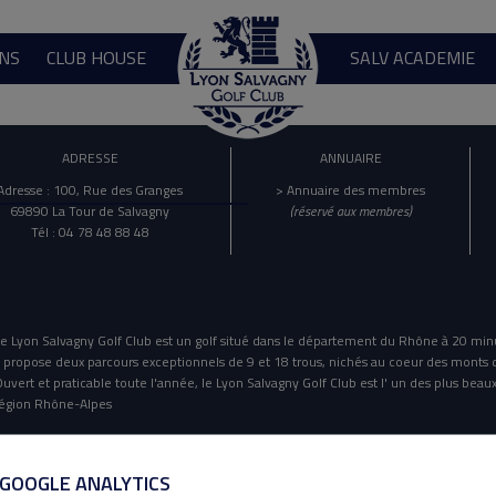
NS
CLUB HOUSE
SALV ACADEMIE
ADRESSE
ANNUAIRE
Adresse : 100, Rue des Granges
> Annuaire des membres
69890 La Tour de Salvagny
(réservé aux membres)
Tél : 04 78 48 88 48
e Lyon Salvagny Golf Club est un golf situé dans le département du Rhône à 20 min
l propose deux parcours exceptionnels de 9 et 18 trous, nichés au coeur des monts 
uvert et praticable toute l'année, le Lyon Salvagny Golf Club est l' un des plus beaux
égion Rhône-Alpes
Mentions Légales
Politique De Confidentialité
 GOOGLE ANALYTICS