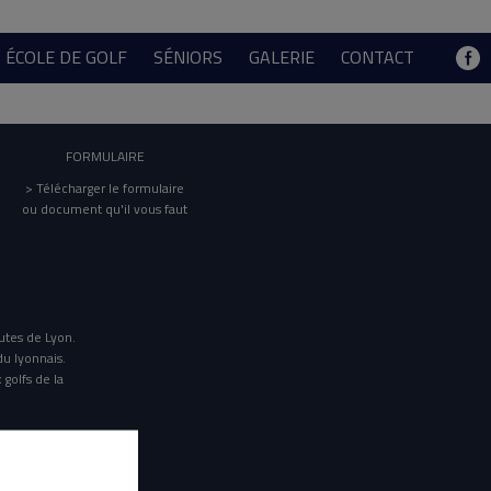
ÉCOLE DE GOLF
SÉNIORS
GALERIE
CONTACT
FORMULAIRE
> Télécharger le formulaire
ou document qu'il vous faut
utes de Lyon.
du lyonnais.
 golfs de la