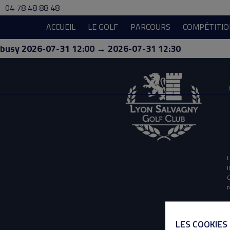
04 78 48 88 48
ACCUEIL
LE GOLF
PARCOURS
COMPÉTITIO
busy 2026-07-31 12:00 → 2026-07-31 12:30
L
I
O
r
LES COOKIES