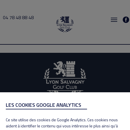
04 78 48 88 48
busy 2026-07-31 12:30 → 2026-07-31 13:00
LES COOKIES GOOGLE ANALYTICS
ADRESSE
Adresse : 100, Rue des Granges
Ce site utilise des cookies de Google Analytics. Ces cookies nous
69890 La Tour de Salvagny
aident à identifier le contenu qui vous intéresse le plus ainsi qu'à
Tél : 04 78 48 88 48