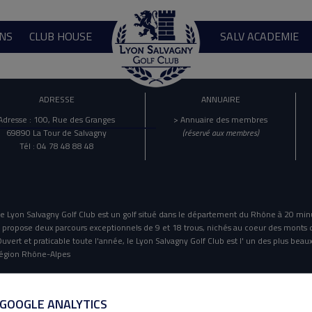
NS
CLUB HOUSE
SALV ACADEMIE
ADRESSE
ANNUAIRE
Adresse : 100, Rue des Granges
> Annuaire des membres
69890 La Tour de Salvagny
(réservé aux membres)
Tél : 04 78 48 88 48
e Lyon Salvagny Golf Club est un golf situé dans le département du Rhône à 20 min
l propose deux parcours exceptionnels de 9 et 18 trous, nichés au coeur des monts 
uvert et praticable toute l'année, le Lyon Salvagny Golf Club est l' un des plus beaux
égion Rhône-Alpes
Mentions Légales
Politique De Confidentialité
 GOOGLE ANALYTICS