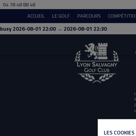
04 78 48 88 48
ACCUEIL
LE GOLF
PARCOURS
COMPÉTITIO
busy 2026-08-01 22:00 → 2026-08-01 22:30
L
I
O
r
LES COOKIES