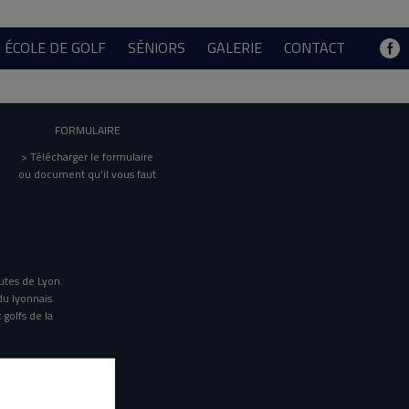
ÉCOLE DE GOLF
SÉNIORS
GALERIE
CONTACT
FORMULAIRE
> Télécharger le formulaire
ou document qu'il vous faut
utes de Lyon.
du lyonnais.
 golfs de la