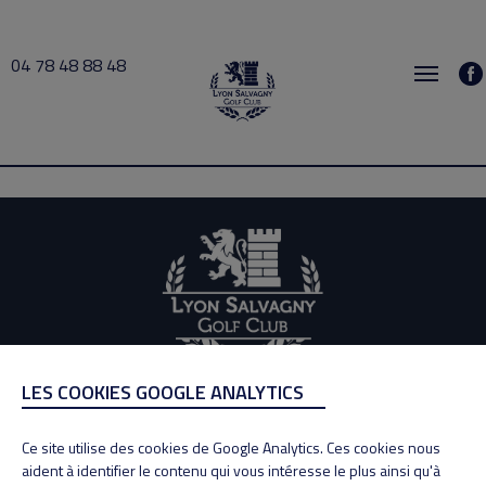
04 78 48 88 48
busy 2026-08-02 09:00 → 2026-08-02 09:30
LES COOKIES GOOGLE ANALYTICS
ADRESSE
Adresse : 100, Rue des Granges
Ce site utilise des cookies de Google Analytics. Ces cookies nous
69890 La Tour de Salvagny
aident à identifier le contenu qui vous intéresse le plus ainsi qu'à
Tél : 04 78 48 88 48