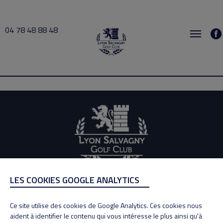
04 78 48 88 48
busy 2026-08-04 15:00 → 2026-08-04 15:30
LES COOKIES GOOGLE ANALYTICS
ADRESSE
Adresse : 100, Rue des Granges
Ce site utilise des cookies de Google Analytics. Ces cookies nous
69890 La Tour de Salvagny
aident à identifier le contenu qui vous intéresse le plus ainsi qu'à
Tél : 04 78 48 88 48