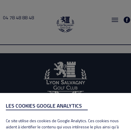
04 78 48 88 48
busy 2026-08-05 21:30 → 2026-08-05 22:00
LES COOKIES GOOGLE ANALYTICS
ADRESSE
Adresse : 100, Rue des Granges
Ce site utilise des cookies de Google Analytics. Ces cookies nous
69890 La Tour de Salvagny
aident à identifier le contenu qui vous intéresse le plus ainsi qu'à
Tél : 04 78 48 88 48