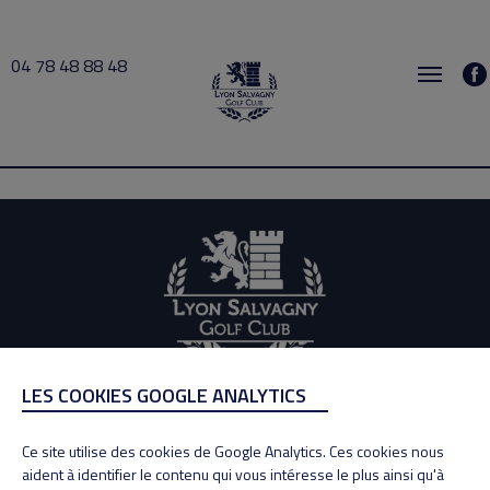
04 78 48 88 48
busy 2026-08-06 19:00 → 2026-08-06 19:30
LES COOKIES GOOGLE ANALYTICS
ADRESSE
Adresse : 100, Rue des Granges
Ce site utilise des cookies de Google Analytics. Ces cookies nous
69890 La Tour de Salvagny
aident à identifier le contenu qui vous intéresse le plus ainsi qu'à
Tél : 04 78 48 88 48