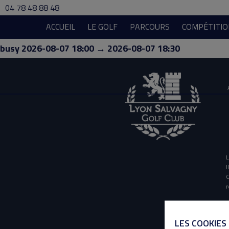
04 78 48 88 48
ACCUEIL
LE GOLF
PARCOURS
COMPÉTITIO
busy 2026-08-07 18:00 → 2026-08-07 18:30
L
I
O
r
LES COOKIES