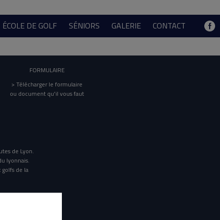
ÉCOLE DE GOLF
SÉNIORS
GALERIE
CONTACT
FORMULAIRE
> Télécharger le formulaire
ou document qu'il vous faut
utes de Lyon.
du lyonnais.
 golfs de la