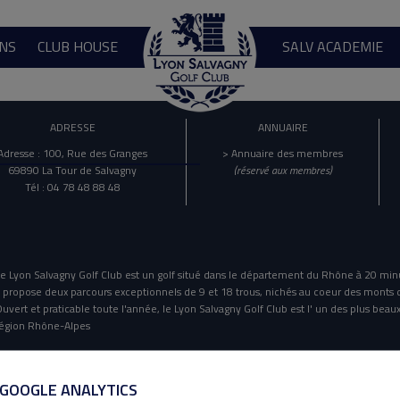
NS
CLUB HOUSE
SALV ACADEMIE
ADRESSE
ANNUAIRE
Adresse : 100, Rue des Granges
> Annuaire des membres
69890 La Tour de Salvagny
(réservé aux membres)
Tél : 04 78 48 88 48
e Lyon Salvagny Golf Club est un golf situé dans le département du Rhône à 20 min
l propose deux parcours exceptionnels de 9 et 18 trous, nichés au coeur des monts 
uvert et praticable toute l'année, le Lyon Salvagny Golf Club est l' un des plus beaux
égion Rhône-Alpes
Mentions Légales
Politique De Confidentialité
 GOOGLE ANALYTICS