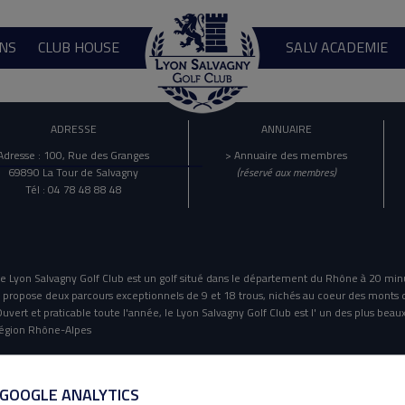
NS
CLUB HOUSE
SALV ACADEMIE
ADRESSE
ANNUAIRE
Adresse : 100, Rue des Granges
> Annuaire des membres
69890 La Tour de Salvagny
(réservé aux membres)
Tél : 04 78 48 88 48
e Lyon Salvagny Golf Club est un golf situé dans le département du Rhône à 20 min
l propose deux parcours exceptionnels de 9 et 18 trous, nichés au coeur des monts 
uvert et praticable toute l'année, le Lyon Salvagny Golf Club est l' un des plus beaux
égion Rhône-Alpes
Mentions Légales
Politique De Confidentialité
 GOOGLE ANALYTICS