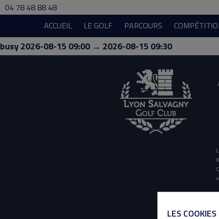
04 78 48 88 48
ACCUEIL
LE GOLF
PARCOURS
COMPÉTITIO
busy 2026-08-15 09:00 → 2026-08-15 09:30
L
I
O
r
LES COOKIES