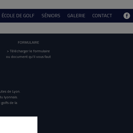
ÉCOLE DE GOLF
SÉNIORS
GALERIE
CONTACT
FORMULAIRE
> Télécharger le formulaire
ou document qu'il vous faut
utes de Lyon.
du lyonnais.
 golfs de la