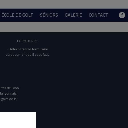
ÉCOLE DE GOLF
SÉNIORS
GALERIE
CONTACT
FORMULAIRE
> Télécharger le formulaire
ou document qu'il vous faut
utes de Lyon.
du lyonnais.
 golfs de la