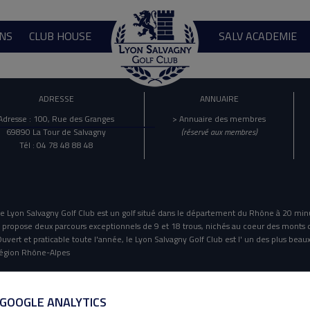
NS
CLUB HOUSE
SALV ACADEMIE
ADRESSE
ANNUAIRE
Adresse : 100, Rue des Granges
> Annuaire des membres
69890 La Tour de Salvagny
(réservé aux membres)
Tél : 04 78 48 88 48
e Lyon Salvagny Golf Club est un golf situé dans le département du Rhône à 20 min
l propose deux parcours exceptionnels de 9 et 18 trous, nichés au coeur des monts 
uvert et praticable toute l'année, le Lyon Salvagny Golf Club est l' un des plus beaux
égion Rhône-Alpes
Mentions Légales
Politique De Confidentialité
 GOOGLE ANALYTICS