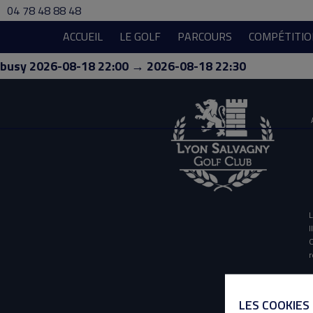
04 78 48 88 48
ACCUEIL
LE GOLF
PARCOURS
COMPÉTITIO
busy 2026-08-18 22:00 → 2026-08-18 22:30
L
I
O
r
LES COOKIES