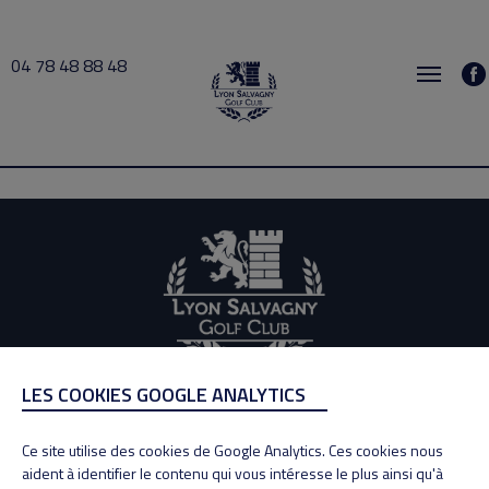
04 78 48 88 48
busy 2026-08-25 09:30 → 2026-08-25 10:00
LES COOKIES GOOGLE ANALYTICS
ADRESSE
Adresse : 100, Rue des Granges
Ce site utilise des cookies de Google Analytics. Ces cookies nous
69890 La Tour de Salvagny
aident à identifier le contenu qui vous intéresse le plus ainsi qu'à
Tél : 04 78 48 88 48