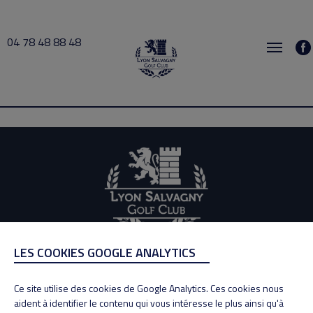
04 78 48 88 48
busy 2026-08-25 19:00 → 2026-08-25 19:30
LES COOKIES GOOGLE ANALYTICS
ADRESSE
Adresse : 100, Rue des Granges
Ce site utilise des cookies de Google Analytics. Ces cookies nous
69890 La Tour de Salvagny
aident à identifier le contenu qui vous intéresse le plus ainsi qu'à
Tél : 04 78 48 88 48