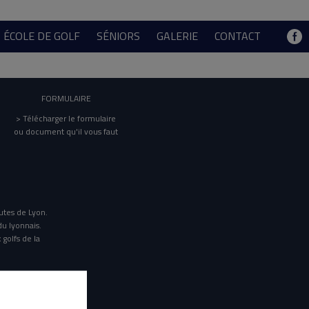
ÉCOLE DE GOLF
SÉNIORS
GALERIE
CONTACT
FORMULAIRE
> Télécharger le formulaire
ou document qu'il vous faut
utes de Lyon.
du lyonnais.
 golfs de la