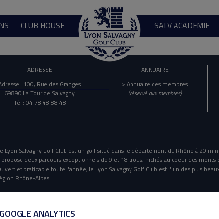
NS
CLUB HOUSE
SALV ACADEMIE
ADRESSE
ANNUAIRE
Adresse : 100, Rue des Granges
> Annuaire des membres
69890 La Tour de Salvagny
(réservé aux membres)
Tél : 04 78 48 88 48
e Lyon Salvagny Golf Club est un golf situé dans le département du Rhône à 20 min
l propose deux parcours exceptionnels de 9 et 18 trous, nichés au coeur des monts 
uvert et praticable toute l'année, le Lyon Salvagny Golf Club est l' un des plus beaux
égion Rhône-Alpes
Mentions Légales
Politique De Confidentialité
 GOOGLE ANALYTICS