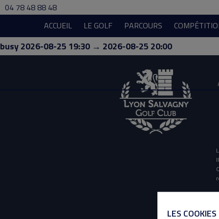
04 78 48 88 48
ACCUEIL
LE GOLF
PARCOURS
COMPÉTITIO
busy 2026-08-25 19:30 → 2026-08-25 20:00
L
I
O
r
LES COOKIES