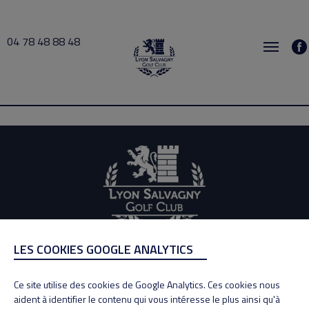
04 78 48 88 48
Alessandrini 2026-06-16 14:00 → 2026-06-16 15:00
LES COOKIES GOOGLE ANALYTICS
ADRESSE
Adresse : 100, Rue des Granges
Ce site utilise des cookies de Google Analytics. Ces cookies nous
69890 La Tour de Salvagny
aident à identifier le contenu qui vous intéresse le plus ainsi qu'à
Tél : 04 78 48 88 48