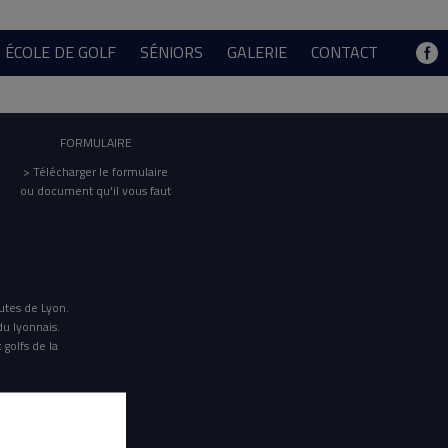
ÉCOLE DE GOLF
SÉNIORS
GALERIE
CONTACT
FORMULAIRE
> Télécharger le formulaire
ou document qu'il vous faut
utes de Lyon.
du lyonnais.
 golfs de la