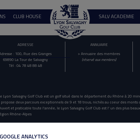
NS
CLUB HOUSE
SALV ACADEMIE
ADRESSE
ANNUAIRE
Adresse : 100, Rue des Granges
> Annuaire des membres
69890 La Tour de Salvagny
(réservé aux membres)
Tél : 04 78 48 88 48
e Lyon Salvagny Golf Club est un golf situé dans le département du Rhône à 20 min
l propose deux parcours exceptionnels de 9 et 18 trous, nichés au coeur des monts 
uvert et praticable toute l'année, le Lyon Salvagny Golf Club est l' un des plus beaux
égion Rhône-Alpes
Mentions Légales
Politique De Confidentialité
 GOOGLE ANALYTICS