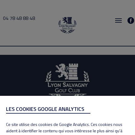
04 78 48 88 48
Bachmann 2026-05-31 08:00 → 2026-05-31 10:00
LES COOKIES GOOGLE ANALYTICS
ADRESSE
Adresse : 100, Rue des Granges
Ce site utilise des cookies de Google Analytics. Ces cookies nous
69890 La Tour de Salvagny
aident à identifier le contenu qui vous intéresse le plus ainsi qu'à
Tél : 04 78 48 88 48