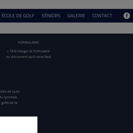
ÉCOLE DE GOLF
SÉNIORS
GALERIE
CONTACT
FORMULAIRE
> Télécharger le formulaire
ou document qu'il vous faut
utes de Lyon.
du lyonnais.
 golfs de la