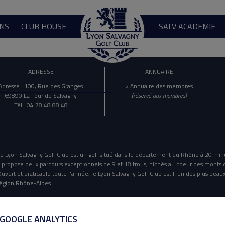
NS
CLUB HOUSE
SALV ACADEMIE
ADRESSE
ANNUAIRE
Adresse : 100, Rue des Granges
> Annuaire des membres
69890 La Tour de Salvagny
(réservé aux membres)
Tél : 04 78 48 88 48
e Lyon Salvagny Golf Club est un golf situé dans le département du Rhône à 20 min
l propose deux parcours exceptionnels de 9 et 18 trous, nichés au coeur des monts 
uvert et praticable toute l'année, le Lyon Salvagny Golf Club est l' un des plus beaux
égion Rhône-Alpes
Mentions Légales
Politique De Confidentialité
 GOOGLE ANALYTICS