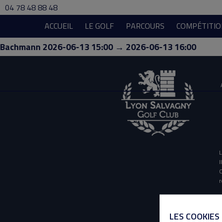
04 78 48 88 48
ACCUEIL
LE GOLF
PARCOURS
COMPÉTITIO
Bachmann 2026-06-13 15:00 → 2026-06-13 16:00
L
I
O
r
LES COOKIES