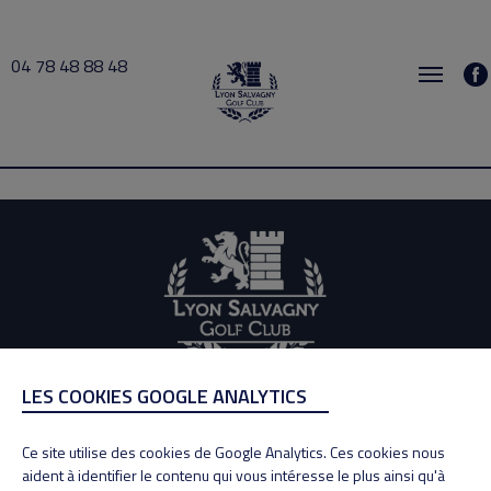
04 78 48 88 48
Bachmann 2026-07-06 08:00 → 2026-07-06 09:30
LES COOKIES GOOGLE ANALYTICS
ADRESSE
Adresse : 100, Rue des Granges
Ce site utilise des cookies de Google Analytics. Ces cookies nous
69890 La Tour de Salvagny
aident à identifier le contenu qui vous intéresse le plus ainsi qu'à
Tél : 04 78 48 88 48