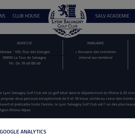
NS
CLUB HOUSE
SALV ACADEMIE
ADRESSE
ANNUAIRE
Adresse : 100, Rue des Granges
> Annuaire des membres
69890 La Tour de Salvagny
(réservé aux membres)
Tél : 04 78 48 88 48
e Lyon Salvagny Golf Club est un golf situé dans le département du Rhône à 20 min
l propose deux parcours exceptionnels de 9 et 18 trous, nichés au coeur des monts 
uvert et praticable toute l'année, le Lyon Salvagny Golf Club est l' un des plus beaux
égion Rhône-Alpes
Mentions Légales
Politique De Confidentialité
 GOOGLE ANALYTICS