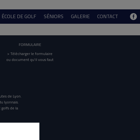
ÉCOLE DE GOLF
SÉNIORS
GALERIE
CONTACT
FORMULAIRE
> Télécharger le formulaire
ou document qu'il vous faut
utes de Lyon.
du lyonnais.
 golfs de la