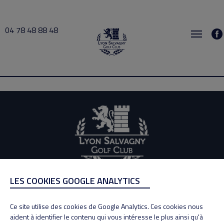
04 78 48 88 48
Chabert 2026-06-16 12:00 → 2026-06-16 13:00
LES COOKIES GOOGLE ANALYTICS
ADRESSE
Adresse : 100, Rue des Granges
Ce site utilise des cookies de Google Analytics. Ces cookies nous
69890 La Tour de Salvagny
aident à identifier le contenu qui vous intéresse le plus ainsi qu'à
Tél : 04 78 48 88 48