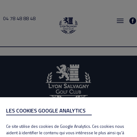
04 78 48 88 48
Cottard 2025-11-12 12:00 → 2025-11-12 13:00
LES COOKIES GOOGLE ANALYTICS
ADRESSE
Adresse : 100, Rue des Granges
Ce site utilise des cookies de Google Analytics. Ces cookies nous
69890 La Tour de Salvagny
aident à identifier le contenu qui vous intéresse le plus ainsi qu'à
Tél : 04 78 48 88 48