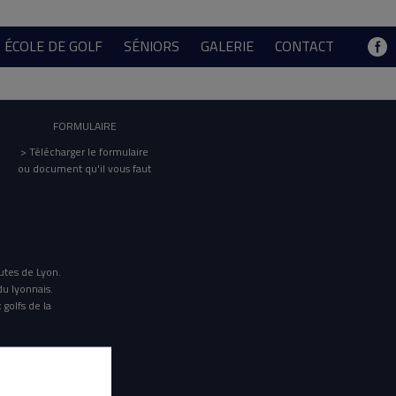
ÉCOLE DE GOLF
SÉNIORS
GALERIE
CONTACT
FORMULAIRE
> Télécharger le formulaire
ou document qu'il vous faut
utes de Lyon.
du lyonnais.
 golfs de la