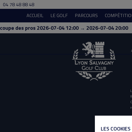
04 78 48 88 48
ACCUEIL
LE GOLF
PARCOURS
COMPÉTITIO
coupe des pros 2026-07-04 12:00 → 2026-07-04 20:00
L
I
O
r
LES COOKIES