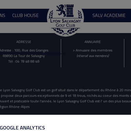
NS
CLUB HOUSE
SALV ACADEMIE
ADRESSE
ANNUAIRE
Adresse : 100, Rue des Granges
> Annuaire des membres
69890 La Tour de Salvagny
(réservé aux membres)
Tél : 04 78 48 88 48
e Lyon Salvagny Golf Club est un golf situé dans le département du Rhône à 20 min
l propose deux parcours exceptionnels de 9 et 18 trous, nichés au coeur des monts 
uvert et praticable toute l'année, le Lyon Salvagny Golf Club est l' un des plus beaux
égion Rhône-Alpes
Mentions Légales
Politique De Confidentialité
 GOOGLE ANALYTICS