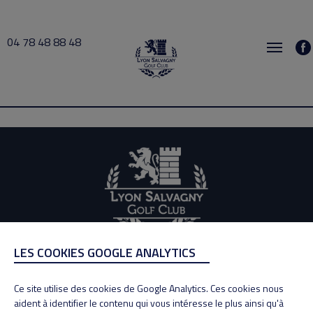
04 78 48 88 48
cours collectifs 2026-09-07 14:00 → 2026-09-07 15:30
LES COOKIES GOOGLE ANALYTICS
ADRESSE
Adresse : 100, Rue des Granges
Ce site utilise des cookies de Google Analytics. Ces cookies nous
69890 La Tour de Salvagny
aident à identifier le contenu qui vous intéresse le plus ainsi qu'à
Tél : 04 78 48 88 48