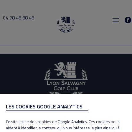
04 78 48 88 48
darjinoff 2026-06-27 13:30 → 2026-06-27 14:00
LES COOKIES GOOGLE ANALYTICS
ADRESSE
Adresse : 100, Rue des Granges
Ce site utilise des cookies de Google Analytics. Ces cookies nous
69890 La Tour de Salvagny
aident à identifier le contenu qui vous intéresse le plus ainsi qu'à
Tél : 04 78 48 88 48