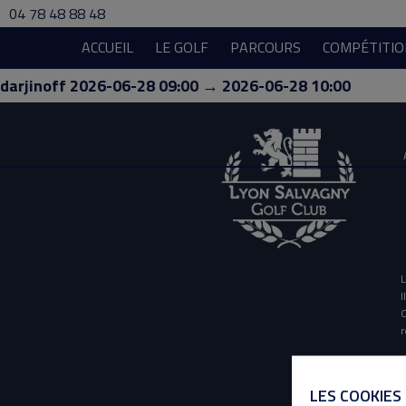
04 78 48 88 48
ACCUEIL
LE GOLF
PARCOURS
COMPÉTITIO
darjinoff 2026-06-28 09:00 → 2026-06-28 10:00
L
I
O
r
LES COOKIES