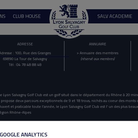
NS
CLUB HOUSE
SALV ACADEMIE
ADRESSE
ANNUAIRE
Adresse : 100, Rue des Granges
> Annuaire des membres
69890 La Tour de Salvagny
(réservé aux membres)
Tél : 04 78 48 88 48
e Lyon Salvagny Golf Club est un golf situé dans le département du Rhône à 20 min
l propose deux parcours exceptionnels de 9 et 18 trous, nichés au coeur des monts 
uvert et praticable toute l'année, le Lyon Salvagny Golf Club est l' un des plus beaux
égion Rhône-Alpes
Mentions Légales
Politique De Confidentialité
 GOOGLE ANALYTICS