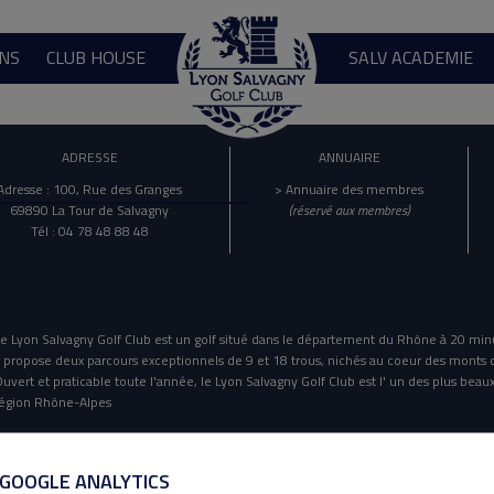
NS
CLUB HOUSE
SALV ACADEMIE
ADRESSE
ANNUAIRE
Adresse : 100, Rue des Granges
> Annuaire des membres
69890 La Tour de Salvagny
(réservé aux membres)
Tél : 04 78 48 88 48
e Lyon Salvagny Golf Club est un golf situé dans le département du Rhône à 20 min
l propose deux parcours exceptionnels de 9 et 18 trous, nichés au coeur des monts 
uvert et praticable toute l'année, le Lyon Salvagny Golf Club est l' un des plus beaux
égion Rhône-Alpes
Mentions Légales
Politique De Confidentialité
 GOOGLE ANALYTICS