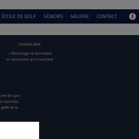
ÉCOLE DE GOLF
SÉNIORS
GALERIE
CONTACT
FORMULAIRE
> Télécharger le formulaire
ou document qu'il vous faut
utes de Lyon.
du lyonnais.
 golfs de la