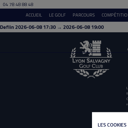
04 78 48 88 48
ACCUEIL
LE GOLF
PARCOURS
COMPÉTITIO
Deflin 2026-06-08 17:30 → 2026-06-08 19:00
L
I
O
r
LES COOKIES