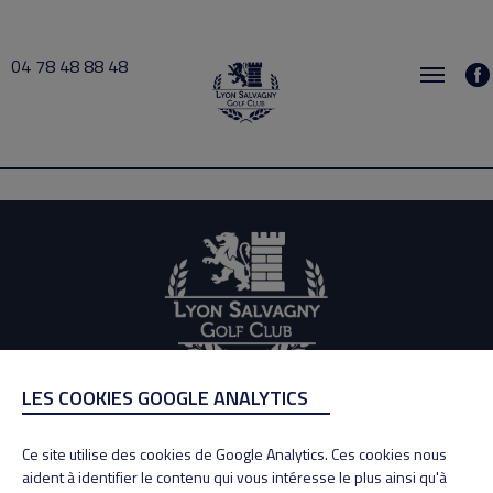
04 78 48 88 48
Div u 16 2026-07-07 12:00 → 2026-07-07 22:00
LES COOKIES GOOGLE ANALYTICS
ADRESSE
Adresse : 100, Rue des Granges
Ce site utilise des cookies de Google Analytics. Ces cookies nous
69890 La Tour de Salvagny
aident à identifier le contenu qui vous intéresse le plus ainsi qu'à
Tél : 04 78 48 88 48