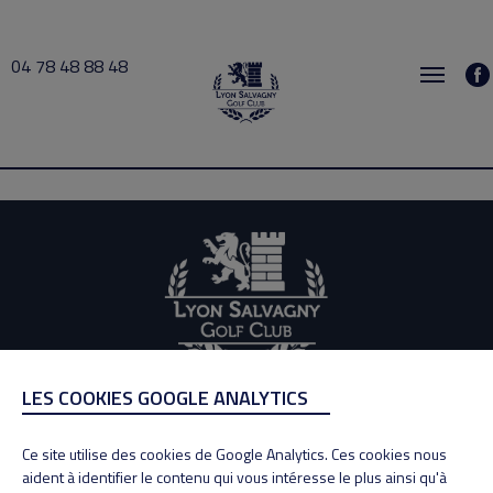
04 78 48 88 48
Domi 2026-06-02 16:30 → 2026-06-02 17:00
LES COOKIES GOOGLE ANALYTICS
ADRESSE
Adresse : 100, Rue des Granges
Ce site utilise des cookies de Google Analytics. Ces cookies nous
69890 La Tour de Salvagny
aident à identifier le contenu qui vous intéresse le plus ainsi qu'à
Tél : 04 78 48 88 48