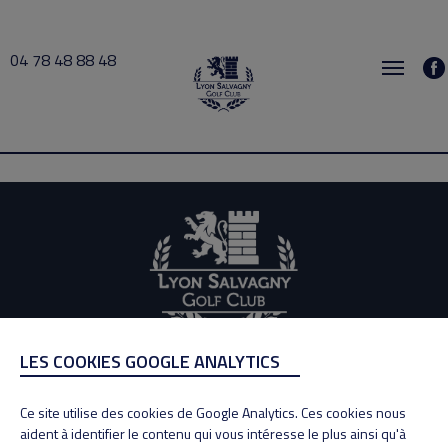
04 78 48 88 48
Domi 2026-06-23 11:30 → 2026-06-23 12:00
LES COOKIES GOOGLE ANALYTICS
ADRESSE
Adresse : 100, Rue des Granges
Ce site utilise des cookies de Google Analytics. Ces cookies nous
69890 La Tour de Salvagny
aident à identifier le contenu qui vous intéresse le plus ainsi qu'à
Tél : 04 78 48 88 48