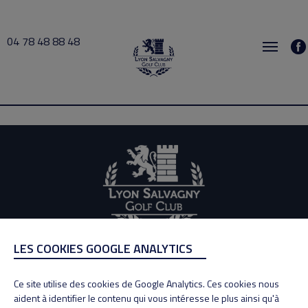
04 78 48 88 48
Domi 2026-07-14 19:00 → 2026-07-14 22:00
LES COOKIES GOOGLE ANALYTICS
ADRESSE
Adresse : 100, Rue des Granges
Ce site utilise des cookies de Google Analytics. Ces cookies nous
69890 La Tour de Salvagny
aident à identifier le contenu qui vous intéresse le plus ainsi qu'à
Tél : 04 78 48 88 48