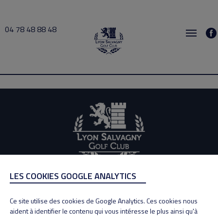
04 78 48 88 48
donot 2026-06-01 12:00 → 2026-06-01 12:30
LES COOKIES GOOGLE ANALYTICS
ADRESSE
Adresse : 100, Rue des Granges
Ce site utilise des cookies de Google Analytics. Ces cookies nous
69890 La Tour de Salvagny
aident à identifier le contenu qui vous intéresse le plus ainsi qu'à
Tél : 04 78 48 88 48