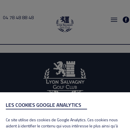
04 78 48 88 48
EDG 2025-12-03 07:00 → 2025-12-03 22:00
LES COOKIES GOOGLE ANALYTICS
ADRESSE
Adresse : 100, Rue des Granges
Ce site utilise des cookies de Google Analytics. Ces cookies nous
69890 La Tour de Salvagny
aident à identifier le contenu qui vous intéresse le plus ainsi qu'à
Tél : 04 78 48 88 48