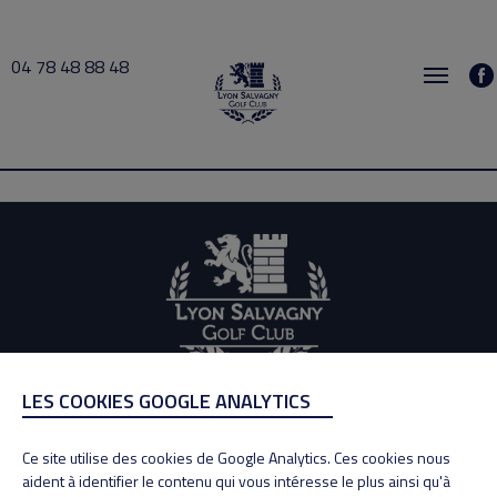
04 78 48 88 48
Fabien doligez 2026-06-23 08:00 → 2026-06-23 10:00
LES COOKIES GOOGLE ANALYTICS
ADRESSE
Adresse : 100, Rue des Granges
Ce site utilise des cookies de Google Analytics. Ces cookies nous
69890 La Tour de Salvagny
aident à identifier le contenu qui vous intéresse le plus ainsi qu'à
Tél : 04 78 48 88 48