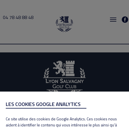
04 78 48 88 48
Faudais 2025-09-01 13:00 → 2025-09-01 14:00
LES COOKIES GOOGLE ANALYTICS
ADRESSE
Adresse : 100, Rue des Granges
Ce site utilise des cookies de Google Analytics. Ces cookies nous
69890 La Tour de Salvagny
aident à identifier le contenu qui vous intéresse le plus ainsi qu'à
Tél : 04 78 48 88 48