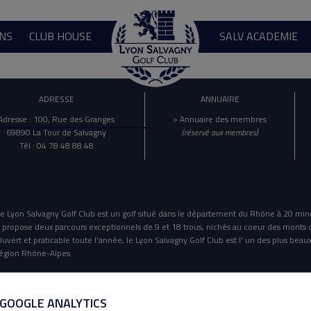
NS
CLUB HOUSE
SALV ACADEMIE
ADRESSE
ANNUAIRE
Adresse : 100, Rue des Granges
> Annuaire des membres
69890 La Tour de Salvagny
(réservé aux membres)
Tél : 04 78 48 88 48
e Lyon Salvagny Golf Club est un golf situé dans le département du Rhône à 20 min
l propose deux parcours exceptionnels de 9 et 18 trous, nichés au coeur des monts 
uvert et praticable toute l'année, le Lyon Salvagny Golf Club est l' un des plus beaux
égion Rhône-Alpes
Mentions Légales
Politique De Confidentialité
 GOOGLE ANALYTICS