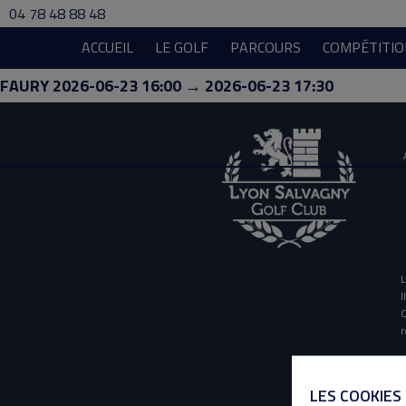
04 78 48 88 48
ACCUEIL
LE GOLF
PARCOURS
COMPÉTITIO
FAURY 2026-06-23 16:00 → 2026-06-23 17:30
L
I
O
r
LES COOKIES