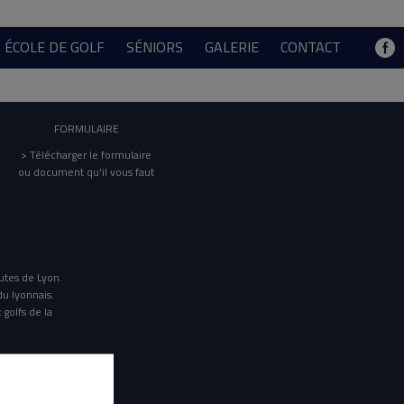
ÉCOLE DE GOLF
SÉNIORS
GALERIE
CONTACT
FORMULAIRE
> Télécharger le formulaire
ou document qu'il vous faut
utes de Lyon.
du lyonnais.
 golfs de la