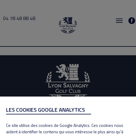
04 78 48 88 48
GAGNAIRE 2026-06-29 15:30 → 2026-06-29 16:00
LES COOKIES GOOGLE ANALYTICS
ADRESSE
Adresse : 100, Rue des Granges
Ce site utilise des cookies de Google Analytics. Ces cookies nous
69890 La Tour de Salvagny
aident à identifier le contenu qui vous intéresse le plus ainsi qu'à
Tél : 04 78 48 88 48