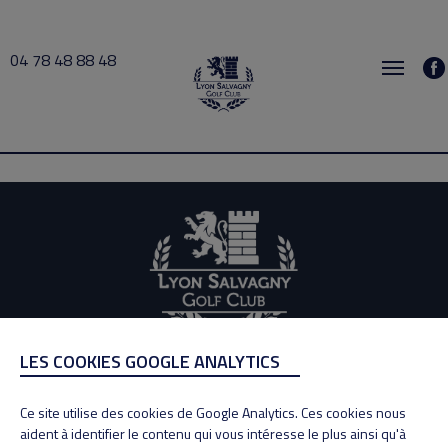
04 78 48 88 48
Gregory laurent 2026-07-02 12:30 → 2026-07-02 13:30
LES COOKIES GOOGLE ANALYTICS
ADRESSE
Adresse : 100, Rue des Granges
Ce site utilise des cookies de Google Analytics. Ces cookies nous
69890 La Tour de Salvagny
aident à identifier le contenu qui vous intéresse le plus ainsi qu'à
Tél : 04 78 48 88 48