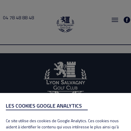
04 78 48 88 48
Hardi 2026-06-11 16:00 → 2026-06-11 17:30
LES COOKIES GOOGLE ANALYTICS
ADRESSE
Adresse : 100, Rue des Granges
Ce site utilise des cookies de Google Analytics. Ces cookies nous
69890 La Tour de Salvagny
aident à identifier le contenu qui vous intéresse le plus ainsi qu'à
Tél : 04 78 48 88 48