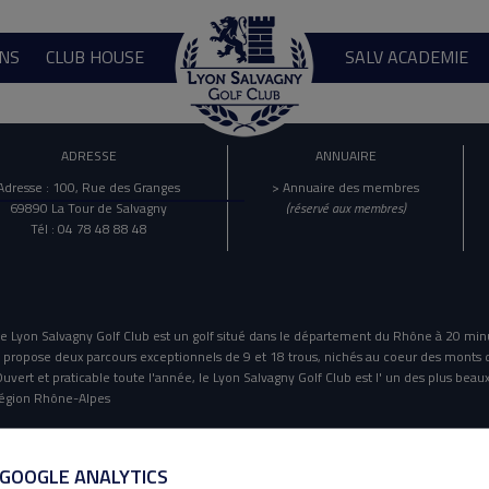
NS
CLUB HOUSE
SALV ACADEMIE
ADRESSE
ANNUAIRE
Adresse : 100, Rue des Granges
> Annuaire des membres
69890 La Tour de Salvagny
(réservé aux membres)
Tél : 04 78 48 88 48
e Lyon Salvagny Golf Club est un golf situé dans le département du Rhône à 20 min
l propose deux parcours exceptionnels de 9 et 18 trous, nichés au coeur des monts 
uvert et praticable toute l'année, le Lyon Salvagny Golf Club est l' un des plus beaux
égion Rhône-Alpes
Mentions Légales
Politique De Confidentialité
 GOOGLE ANALYTICS