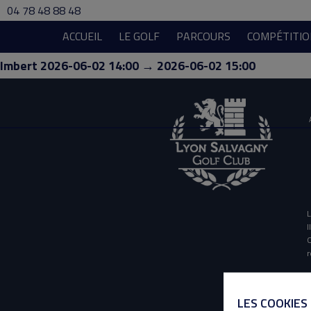
04 78 48 88 48
ACCUEIL
LE GOLF
PARCOURS
COMPÉTITIO
Imbert 2026-06-02 14:00 → 2026-06-02 15:00
L
I
O
r
LES COOKIES