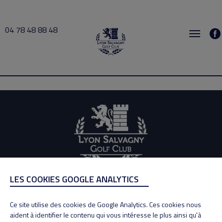
04 78 48 88 48
indisponible 2025-12-10 13:00 → 2025-12-10 14:00
LES COOKIES GOOGLE ANALYTICS
ADRESSE
Adresse : 100, Rue des Granges
Ce site utilise des cookies de Google Analytics. Ces cookies nous
69890 La Tour de Salvagny
aident à identifier le contenu qui vous intéresse le plus ainsi qu'à
Tél : 04 78 48 88 48