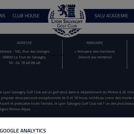
NS
CLUB HOUSE
SALV ACADEMIE
ADRESSE
ANNUAIRE
Adresse : 100, Rue des Granges
> Annuaire des membres
69890 La Tour de Salvagny
(réservé aux membres)
Tél : 04 78 48 88 48
e Lyon Salvagny Golf Club est un golf situé dans le département du Rhône à 20 min
l propose deux parcours exceptionnels de 9 et 18 trous, nichés au coeur des monts 
uvert et praticable toute l'année, le Lyon Salvagny Golf Club est l' un des plus beaux
égion Rhône-Alpes
Mentions Légales
Politique De Confidentialité
 GOOGLE ANALYTICS