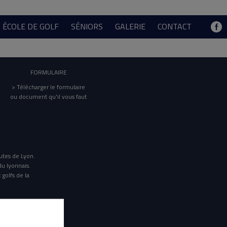
ÉCOLE DE GOLF
SÉNIORS
GALERIE
CONTACT
FORMULAIRE
> Télécharger le formulaire
ou document qu'il vous faut
utes de Lyon.
du lyonnais.
 golfs de la