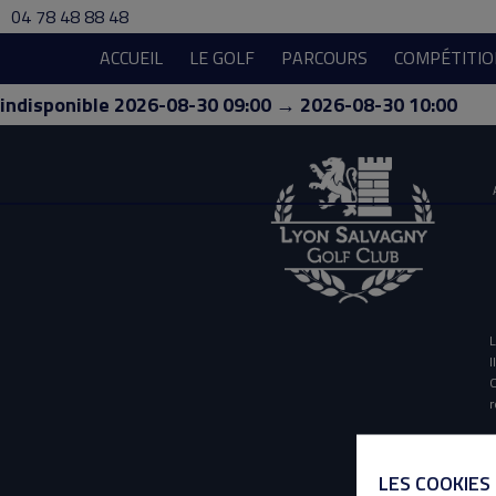
04 78 48 88 48
ACCUEIL
LE GOLF
PARCOURS
COMPÉTITIO
indisponible 2026-08-30 09:00 → 2026-08-30 10:00
L
I
O
r
LES COOKIES